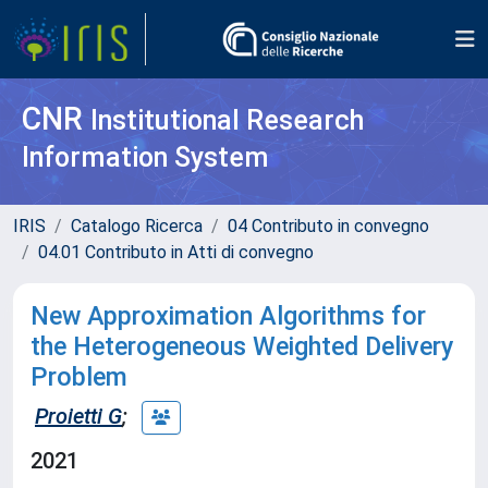
CNR
Institutional Research
Information System
IRIS
Catalogo Ricerca
04 Contributo in convegno
04.01 Contributo in Atti di convegno
New Approximation Algorithms for
the Heterogeneous Weighted Delivery
Problem
Proietti G
;
2021