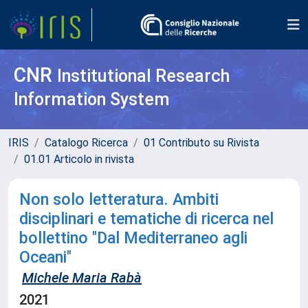
CNR
Institutional Research
Information System
IRIS
Catalogo Ricerca
01 Contributo su Rivista
01.01 Articolo in rivista
Non solo letteratura. Ambiti
disciplinari e tematiche di ricerca nel
bollettino "Dal Mediterraneo agli
Oceani"
Michele Maria Rabà
2021