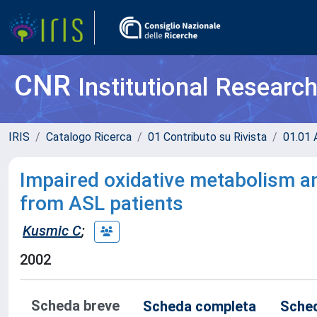
CNR
Institutional Researc
IRIS
Catalogo Ricerca
01 Contributo su Rivista
01.01 A
Impaired oxidative metabolism an
from ASL patients
Kusmic C
;
2002
Scheda breve
Scheda completa
Sched