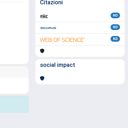
Citazioni
ND
ND
ND
social impact