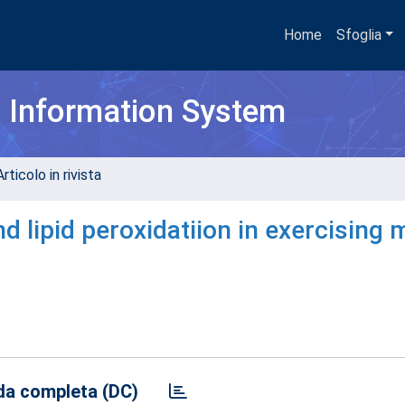
Home
Sfoglia
h Information System
rticolo in rivista
d lipid peroxidatiion in exercising 
a completa (DC)