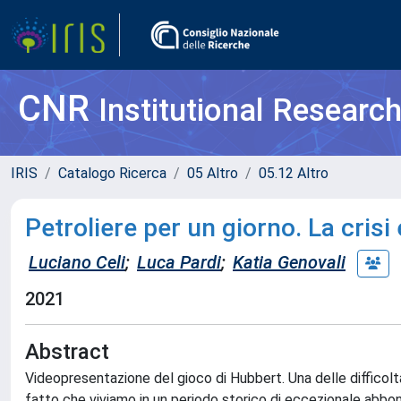
CNR
Institutional Researc
IRIS
Catalogo Ricerca
05 Altro
05.12 Altro
Petroliere per un giorno. La crisi
Luciano Celi
;
Luca Pardi
;
Katia Genovali
2021
Abstract
Videopresentazione del gioco di Hubbert. Una delle difficoltà 
fatto che viviamo in un periodo storico di eccezionale abbon