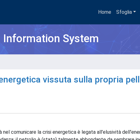
Home
Sfoglia
h Information System
 energetica vissuta sulla propria pel
nel comunicare la crisi energetica è legata all'elusività dell'ener
danza: il petrolio è (stato) talmente abbondante da sembrare ines