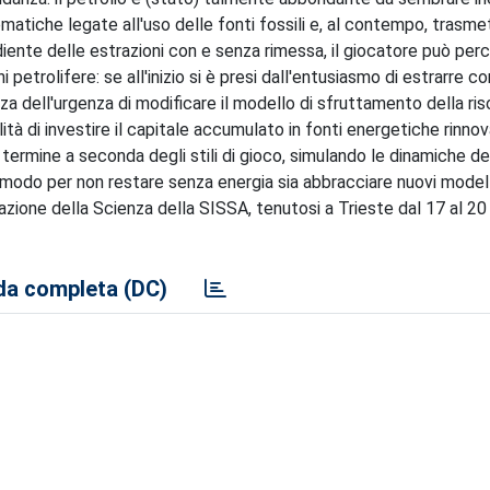
lematiche legate all'uso delle fonti fossili e, al contempo, trasme
iente delle estrazioni con e senza rimessa, il giocatore può perce
trolifere: se all'inizio si è presi dall'entusiasmo di estrarre con
a dell'urgenza di modificare il modello di sfruttamento della ris
ità di investire il capitale accumulato in fonti energetiche rinnova
ermine a seconda degli stili di gioco, simulando le dinamiche de
do per non restare senza energia sia abbracciare nuovi modelli
azione della Scienza della SISSA, tenutosi a Trieste dal 17 al 
a completa (DC)