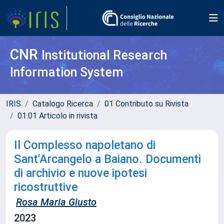
CNR
Institutional Research
Information System
IRIS
Catalogo Ricerca
01 Contributo su Rivista
01.01 Articolo in rivista
Il Complesso napoletano di
Sant'Arcangelo a Baiano. Documenti
di archivio e nuove ipotesi
ricostruttive
Rosa Maria Giusto
2023