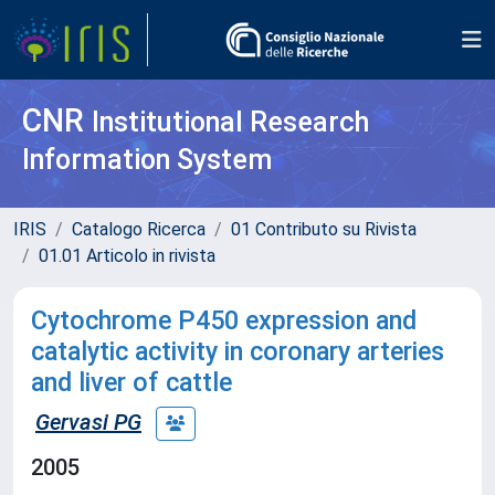
CNR
Institutional Research
Information System
IRIS
Catalogo Ricerca
01 Contributo su Rivista
01.01 Articolo in rivista
Cytochrome P450 expression and
catalytic activity in coronary arteries
and liver of cattle
Gervasi PG
2005