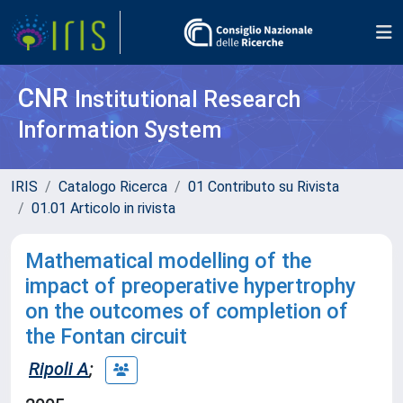
CNR
Institutional Research
Information System
IRIS
Catalogo Ricerca
01 Contributo su Rivista
01.01 Articolo in rivista
Mathematical modelling of the
impact of preoperative hypertrophy
on the outcomes of completion of
the Fontan circuit
Ripoli A
;