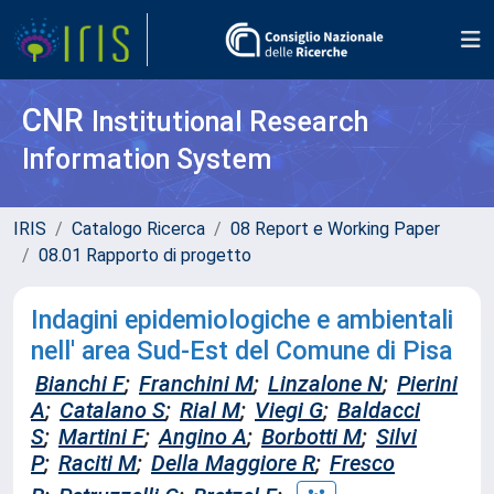
CNR
Institutional Research
Information System
IRIS
Catalogo Ricerca
08 Report e Working Paper
08.01 Rapporto di progetto
Indagini epidemiologiche e ambientali
nell' area Sud-Est del Comune di Pisa
Bianchi F
;
Franchini M
;
Linzalone N
;
Pierini
A
;
Catalano S
;
Rial M
;
Viegi G
;
Baldacci
S
;
Martini F
;
Angino A
;
Borbotti M
;
Silvi
P
;
Raciti M
;
Della Maggiore R
;
Fresco