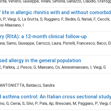
ro, Sofia; Verlato, Giuseppe; Villani, Simona; Gariazzo, Claudio; Stafo
life in allergic rhinitis with and without comorb
, P; Viegi, G; La Grutta, S; Ruggiero, F; Bedini, G; Natali, F; Cecchi
esi-Maesano, I
y (RItA): a 12-month clinical follow-up
na; Sarno, Giuseppe; Carrozzi, Laura; Pistelli, Francesco; Bacci, E
ed allergy in the general population
 E; Parkka, J; Pesce, G; Maesano, Cn; Annesimaesano, I; Viegi, G
NNA ANTONIETTA; Baldacci, Sandra
 asthma control: An Italian cross sectional study
no, G; Cerrai, S; Silvi, P; Pala, Ap; Bresciani, M; Paggiaro, P; Vieg