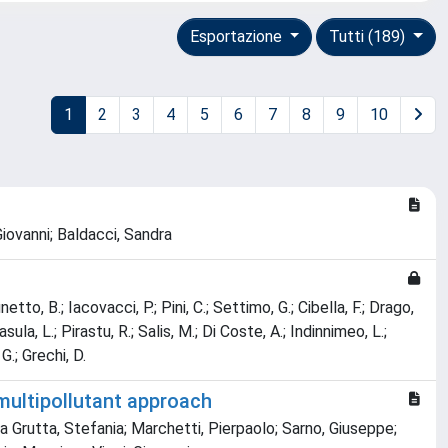
Esportazione
Tutti (189)
1
2
3
4
5
6
7
8
9
10
 Giovanni; Baldacci, Sandra
unetto, B.; Iacovacci, P.; Pini, C.; Settimo, G.; Cibella, F.; Drago,
Casula, L.; Pirastu, R.; Salis, M.; Di Coste, A.; Indinnimeo, L.;
 G.; Grechi, D.
 multipollutant approach
a Grutta, Stefania; Marchetti, Pierpaolo; Sarno, Giuseppe;