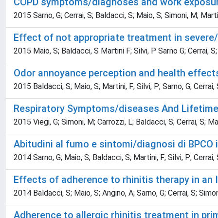
COPD symptoms/diagnoses and work exposure:
2015 Sarno, G; Cerrai, S; Baldacci, S; Maio, S; Simoni, M; Martini,
Effect of not appropriate treatment in sever
2015 Maio, S; Baldacci, S Martini F; Silvi, P Sarno G; Cerrai, S;
Odor annoyance perception and health effects 
2015 Baldacci, S; Maio, S; Martini, F; Silvi, P; Sarno, G; Cerrai,
Respiratory Symptoms/diseases And Lifetime
2015 Viegi, G; Simoni, M; Carrozzi, L; Baldacci, S; Cerrai, S; Maio,
Abitudini al fumo e sintomi/diagnosi di BPCO 
2014 Sarno, G; Maio, S; Baldacci, S; Martini, F; Silvi, P; Cerrai, 
Effects of adherence to rhinitis therapy in an 
2014 Baldacci, S; Maio, S; Angino, A; Sarno, G; Cerrai, S; Simoni
Adherence to allergic rhinitis treatment in pri