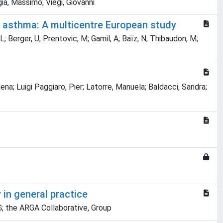
ggia, Massimo; Viegi, Giovanni
id asthma: A multicentre European study
, L; Berger, U; Prentovic, M; Gamil, A; Baïz, N; Thibaudon, M;
lena; Luigi Paggiaro, Pier; Latorre, Manuela; Baldacci, Sandra;
 in general practice
i, G; the ARGA Collaborative, Group