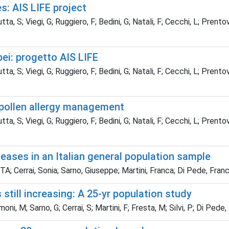
s: AIS LIFE project
utta, S; Viegi, G; Ruggiero, F; Bedini, G; Natali, F; Cecchi, L; Pren
ropei: progetto AIS LIFE
utta, S; Viegi, G; Ruggiero, F; Bedini, G; Natali, F; Cecchi, L; Pren
 pollen allergy management
utta, S; Viegi, G; Ruggiero, F; Bedini, G; Natali, F; Cecchi, L; Pren
iseases in an Italian general population sample
Cerrai, Sonia; Sarno, Giuseppe; Martini, Franca; Di Pede, Frances
till increasing: A 25-yr population study
moni, M; Sarno, G; Cerrai, S; Martini, F; Fresta, M; Silvi, P; Di Pede, 