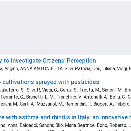
y to Investigate Citizens’ Perception
ara; Angino, ANNA ANTONIETTA; Silvi, Patrizia; Cori, Liliana; Viegi,
to cultivations sprayed with pesticides
liaferro, S.; Silvi, P.; Viegi, G.; Cerrai, S.; Fresta, M.; Simoni, M.; Br
; Ferrante, G.; Brunetti, L. M.; Tranchino, V.; Antonelli, A.; Bellu, C.; 
nciani, M.; Carli, A.; Mazzariol, M.; Remondini, F.; Biggeri, A.; Fabbro,
e with asthma and rhinitis in Italy: an innovative
o, Anna; Baldacci, Sandra; Bilò, Maria Beatrice; Bono, Roberto; L