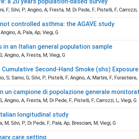
 a 20 years population-based survey
 F; Silvi, P; Angino, A; Fresta, M; Di Pede, F; Pistelli, F; Carrozzi, 
e/not controlled asthma: the AGAVE study
 Angino, A; Pala, Ap; Viegi, G
in an Italian general population sample
 S; Angino, A; Fresta, M; Viegi, G
 Cumulative Second-Hand Smoke (shs) Exposure 
 S; Sarno, G; Silvi, P; Pistelli, F; Angino, A; Martini, F; Forastiere, 
in un campione di popolazione generale monitorat
S; Angino, A; Fresta, M; Di Pede, F; Pistelli, F; Carrozzi, L; Viegi, G
Italian longitudinal study
, M; Silvi, P; Di Pede, F; Pala, Ap; Bresciani, M; Viegi, G
mary care setting