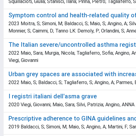
Squillacioti, Giulia; Stanisci, Ilaria; Pirina, Pietro; Tagliafer
Symptom control and health-related quality of 
2023 Moitra, S; Simoni, M; Baldacci, S; Maio, S; Angino, A; Silvi
Monnier, S; Caimmi, D; Tanno LK: Demoly, P; Orlandini, S; Ann
The Italian severe/uncontrolled asthma registr
2022 Maio, Sara; Murgia, Nicola; Tagliaferro, Sofia; Angino, An
Viegi, Giovanni
Urban grey spaces are associated with increas
2022 Maio, S; Baldacci, S; Tagliaferro, S; Angino, A; Parmes,
I registri italiani dell'asma grave
2020 Viegi, Giovanni; Maio, Sara; Silvi, Patrizia; Angino, A
Prescriptive adherence to GINA guidelines and
2019 Baldacci, S; Simoni, M; Maio, S; Angino, A; Martini, F; Sar