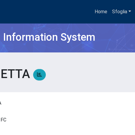
Home
Sfoglia
h Information System
IETTA
TA
- IFC