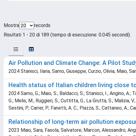
Mostra
records
Risultati 1 - 20 di 189 (tempo di esecuzione: 0.045 secondi).
Air Pollution and Climate Change: A Pilot Stud
2024 Stanisci, Ilaria; Sarno, Giuseppe; Curzio, Olivia; Maio, S
Health status of Italian children living close 
2024 Sarno, G.; Maio, S.; Baldacci, S.; Stanisci, I.; Angino, A.; Tag
G.; Melis, M.; Ruggieri, S.; Cuttitta, G.; La Grutta, S.; Malizia, V.
Sestini, P.; Carrer, P.; Fanetti, A. C.; Piazza, S.; Cattaneo, A.; Ca
Relationship of long-term air pollution exposur
2023 Maio, Sara; Fasola, Salvatore; Marcon, Alessandro; Angin