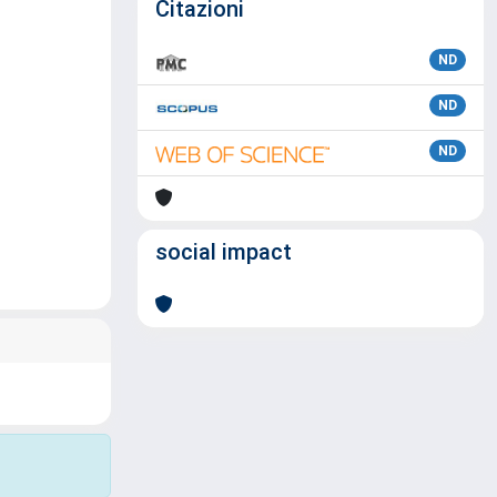
Citazioni
ND
ND
ND
social impact