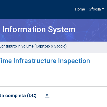
Home
Sfoglia
h Information System
Contributo in volume (Capitolo o Saggio)
Time Infrastructure Inspection
a completa (DC)