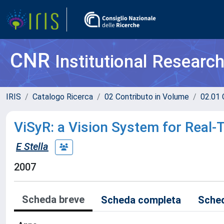
CNR
Institutional Researc
IRIS
Catalogo Ricerca
02 Contributo in Volume
02.01 
ViSyR: a Vision System for Real-
E Stella
2007
Scheda breve
Scheda completa
Sched