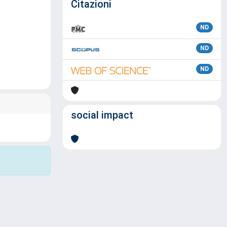
Citazioni
ND
ND
ND
social impact