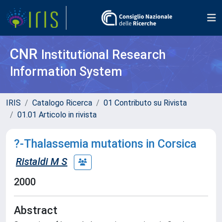
CNR
Institutional Research
Information System
IRIS
Catalogo Ricerca
01 Contributo su Rivista
01.01 Articolo in rivista
?-Thalassemia mutations in Corsica
Ristaldi M S
2000
Abstract