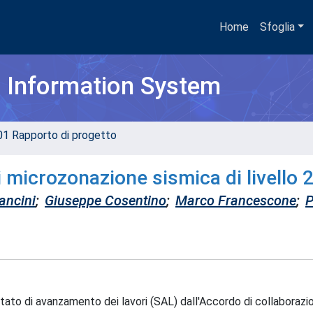
Home
Sfoglia
h Information System
01 Rapporto di progetto
 microzonazione sismica di livello 
ancini
;
Giuseppe Cosentino
;
Marco Francescone
;
P
stato di avanzamento dei lavori (SAL) dall'Accordo di collaborazi