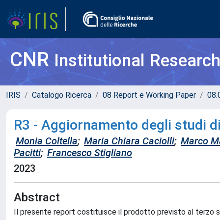
CNR
Institutional Researc
IRIS
Catalogo Ricerca
08 Report e Working Paper
08.
R3 - Aggiornamento degli studi di
Monia Coltella
;
Maria Chiara Caciolli
;
Marco M
Pacitti
;
Francesco Stigliano
2023
Abstract
Il presente report costituisce il prodotto previsto al terzo 