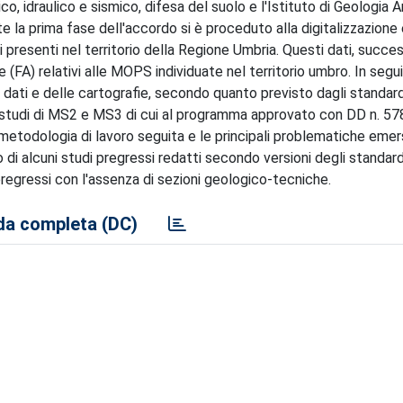
co, idraulico e sismico, difesa del suolo e l'Istituto di Geologia
e la prima fase dell'accordo si è proceduto alla digitalizzazione
ci presenti nel territorio della Regione Umbria. Questi dati, succ
ne (FA) relativi alle MOPS individuate nel territorio umbro. In segui
dati e delle cartografie, secondo quanto previsto dagli standard 
i studi di MS2 e MS3 di cui al programma approvato con DD n. 57
metodologia di lavoro seguita e le principali problematiche eme
nto di alcuni studi pregressi redatti secondo versioni degli standa
 pregressi con l'assenza di sezioni geologico-tecniche.
a completa (DC)