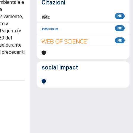
Citazioni
 Ambientale e
 e
essivamente,
ND
to al
ND
vigenti (v.
89 del
ND
rse durante
rd precedenti
social impact