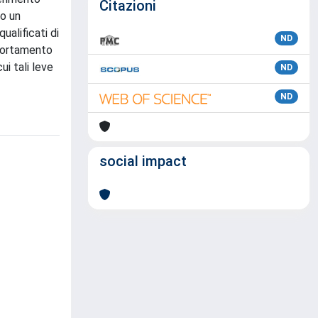
Citazioni
to un
ualificati di
ND
mportamento
ui tali leve
ND
ND
social impact