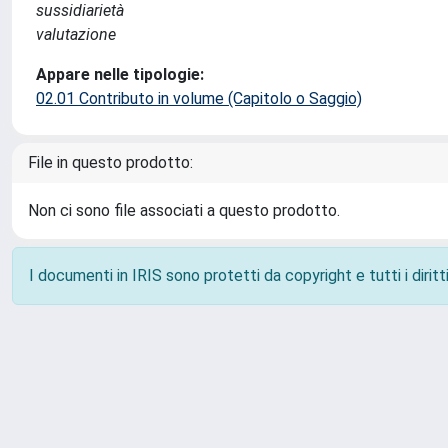
sussidiarietà
valutazione
Appare nelle tipologie:
02.01 Contributo in volume (Capitolo o Saggio)
File in questo prodotto:
Non ci sono file associati a questo prodotto.
I documenti in IRIS sono protetti da copyright e tutti i diritti
Powered by
IRIS
-
about IRIS
-
Utilizzo dei cookie