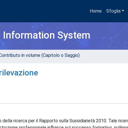
Home
Sfoglia
h Information System
Contributo in volume (Capitolo o Saggio)
rilevazione
o della ricerca per il Rapporto sulla Sussidiarietà 2010. Tale rice
istruzione professionale influisce sul successo formativo, sullin