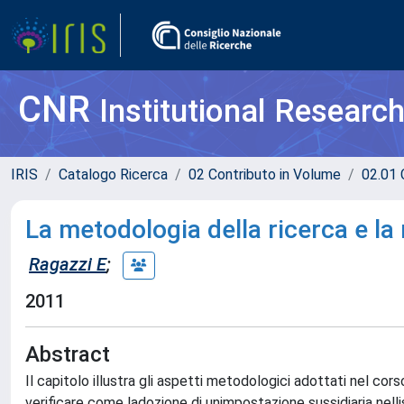
CNR
Institutional Researc
IRIS
Catalogo Ricerca
02 Contributo in Volume
02.01 
La metodologia della ricerca e la 
Ragazzi E
;
2011
Abstract
Il capitolo illustra gli aspetti metodologici adottati nel cors
verificare come ladozione di unimpostazione sussidiaria nell