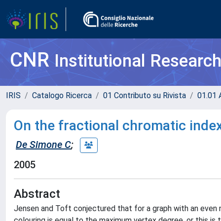
CNR
Institutional Researc
IRIS
Catalogo Ricerca
01 Contributo su Rivista
01.01 A
On the fractional chromatic inde
De Simone C
;
2005
Abstract
Jensen and Toft conjectured that for a graph with an even 
colouring is equal to the maximum vertex degree, or this is 