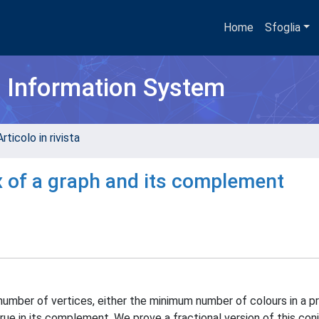
Home
Sfoglia
h Information System
rticolo in rivista
x of a graph and its complement
number of vertices, either the minimum number of colours in a 
true in its complement. We prove a fractional version of this con