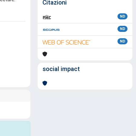
Citazioni
ND
ND
ND
social impact