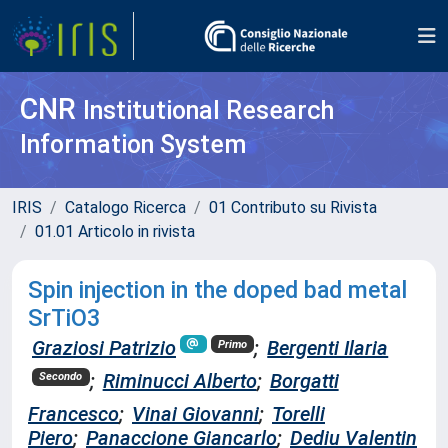
CNR
Institutional Research
Information System
IRIS
Catalogo Ricerca
01 Contributo su Rivista
01.01 Articolo in rivista
Spin injection in the doped bad metal
SrTiO3
Graziosi Patrizio
;
Bergenti Ilaria
Primo
;
Riminucci Alberto
;
Borgatti
Secondo
Francesco
;
Vinai Giovanni
;
Torelli
Piero
;
Panaccione Giancarlo
;
Dediu Valentin