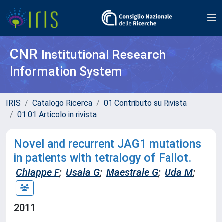
CNR
Institutional Research
Information System
IRIS
Catalogo Ricerca
01 Contributo su Rivista
01.01 Articolo in rivista
Novel and recurrent JAG1 mutations
in patients with tetralogy of Fallot.
Chiappe F
;
Usala G
;
Maestrale G
;
Uda M
;
2011