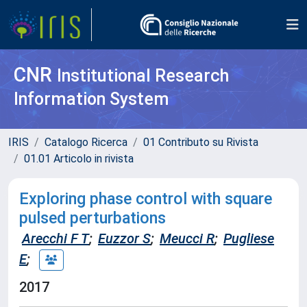
CNR
Institutional Research
Information System
IRIS
Catalogo Ricerca
01 Contributo su Rivista
01.01 Articolo in rivista
Exploring phase control with square
pulsed perturbations
Arecchi F T
;
Euzzor S
;
Meucci R
;
Pugliese
E
;
2017