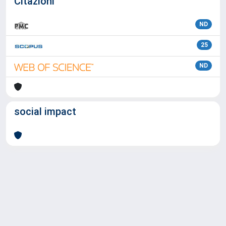
Citazioni
ND
25
ND
social impact
Powered by
IRIS
-
about IRIS
-