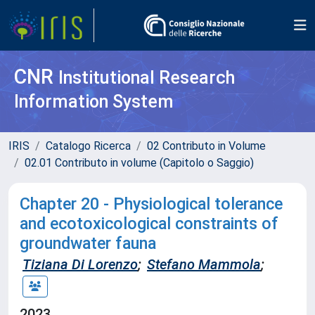
CNR
Institutional Research
Information System
IRIS
Catalogo Ricerca
02 Contributo in Volume
02.01 Contributo in volume (Capitolo o Saggio)
Chapter 20 - Physiological tolerance
and ecotoxicological constraints of
groundwater fauna
Tiziana Di Lorenzo
;
Stefano Mammola
;
2023