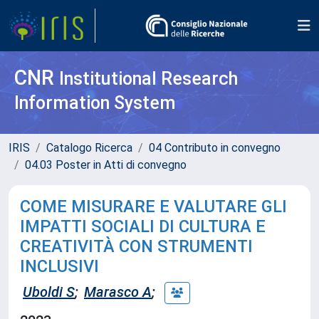
CNR
Institutional Research
Information System
IRIS
Catalogo Ricerca
04 Contributo in convegno
04.03 Poster in Atti di convegno
COME MISURARE E VALUTARE GLI
IMPATTI SOCIALI DI CULTURA E
CREATIVITÀ CON STRUMENTI
INCLUSIVI
Uboldi S
;
Marasco A
;