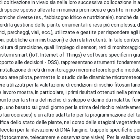
 coltivazione in vivaio sia nella loro successiva collocazione in a
tà di specie spesso allevate in maniera promiscua e gestite in mod
che diverse (es., fabbisogno idrico e nutrizionale), nonché da 
ee verdi la gestione delle piante ornamentali è resa più complessa,
ci, parcheggi, viali, ecc.), utilizzate e gestite per rispondere agli
oni, pubbliche amministrazioni) e dei relativi utenti. In tale contes
ltura di precisione, quali l'impiego di sensori, reti di monitoraggi
temi smart (IoT, Internet of Things) e software specifici in gra
 supporto alle decisioni - DSS), rappresentano strumenti fondament
'installazione di reti di monitoraggio micrometeorologiche modular
 presso aree pilota, permette lo studio delle dinamiche micrometeo
e utilizzati per la valutazione di condizioni di rischio fitosanitari
lavoro mostra, in particolare, i primi risultati ottenuti nella prima
unto per la stima del rischio di sviluppo e danno da malattie fungi
., uno basato sui gradi giorno per la stima del rischio relativame
us laurocerasus) e un altro adattato per la programmazione del ta
fica dello stato delle piante, nel corso delle stagioni vegetative
colari per la rilevazione di DNA fungino, trappole specifiche per
ine (fotocamere, telecamere e osservazione visiva). Per la validazi