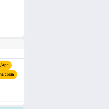
/Apri
na copia