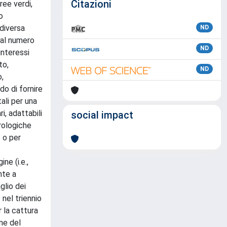
Citazioni
ree verdi,
o
diversa
ND
 dal numero
ND
 interessi
to,
ND
o,
do di fornire
ali per una
i, adattabili
social impact
rologiche
o o per
ne (i.e.,
nte a
glio dei
 nel triennio
 la cattura
one del