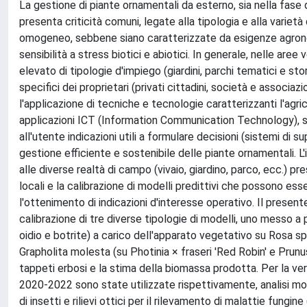
La gestione di piante ornamentali da esterno, sia nella fase di
presenta criticità comuni, legate alla tipologia e alla varie
omogeneo, sebbene siano caratterizzate da esigenze agronomi
sensibilità a stress biotici e abiotici. In generale, nelle ar
elevato di tipologie d'impiego (giardini, parchi tematici e stori
specifici dei proprietari (privati cittadini, società e associazi
l'applicazione di tecniche e tecnologie caratterizzanti l'agrico
applicazioni ICT (Information Communication Technology), sis
all'utente indicazioni utili a formulare decisioni (sistemi di
gestione efficiente e sostenibile delle piante ornamentali. L
alle diverse realtà di campo (vivaio, giardino, parco, ecc.)
locali e la calibrazione di modelli predittivi che possono esser
l'ottenimento di indicazioni d'interesse operativo. Il presente 
calibrazione di tre diverse tipologie di modelli, uno messo a p
oidio e botrite) a carico dell'apparato vegetativo su Rosa spp
Grapholita molesta (su Photinia × fraseri 'Red Robin' e Prun
tappeti erbosi e la stima della biomassa prodotta. Per la veri
2020-2022 sono state utilizzate rispettivamente, analisi mole
di insetti e rilievi ottici per il rilevamento di malattie fung