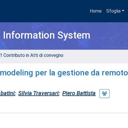
Home
Sfoglia
h Information System
1 Contributo in Atti di convegno
 modeling per la gestione da remoto
batini
;
Silvia Traversari
;
Piero Battista