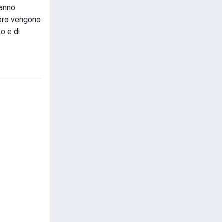
hanno
voro vengono
co e di