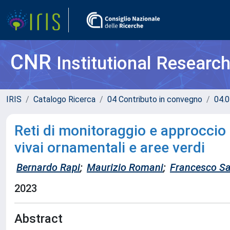
CNR
Institutional Researc
IRIS
Catalogo Ricerca
04 Contributo in convegno
04.0
Reti di monitoraggio e approccio
vivai ornamentali e aree verdi
Bernardo Rapi
;
Maurizio Romani
;
Francesco Sa
2023
Abstract