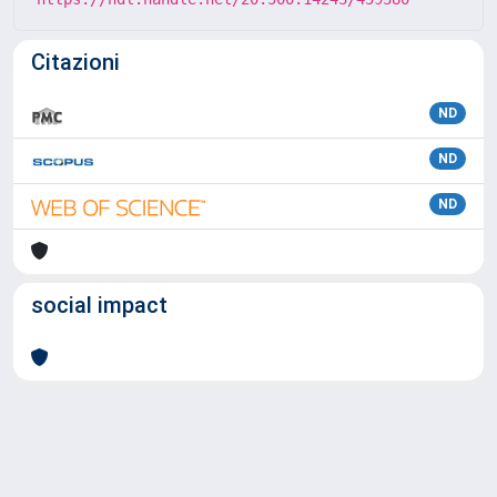
Citazioni
ND
ND
ND
social impact