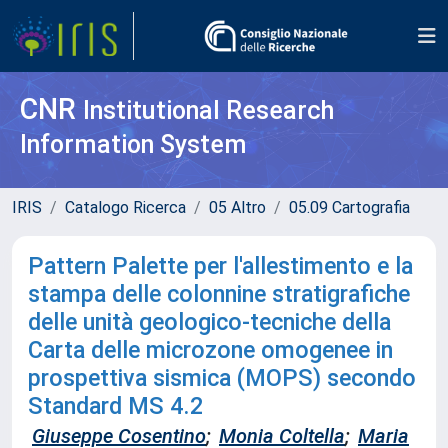
CNR
Institutional Research
Information System
IRIS
Catalogo Ricerca
05 Altro
05.09 Cartografia
Pattern Palette per l'allestimento e la
stampa delle colonnine stratigrafiche
delle unità geologico-tecniche della
Carta delle microzone omogenee in
prospettiva sismica (MOPS) secondo
Standard MS 4.2
Giuseppe Cosentino
;
Monia Coltella
;
Maria