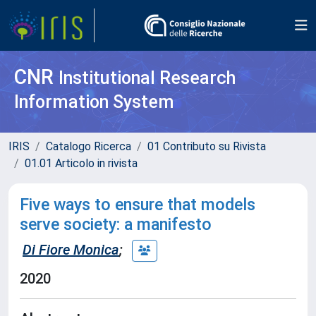
CNR
Institutional Research
Information System
IRIS
Catalogo Ricerca
01 Contributo su Rivista
01.01 Articolo in rivista
Five ways to ensure that models
serve society: a manifesto
Di Fiore Monica
;
2020