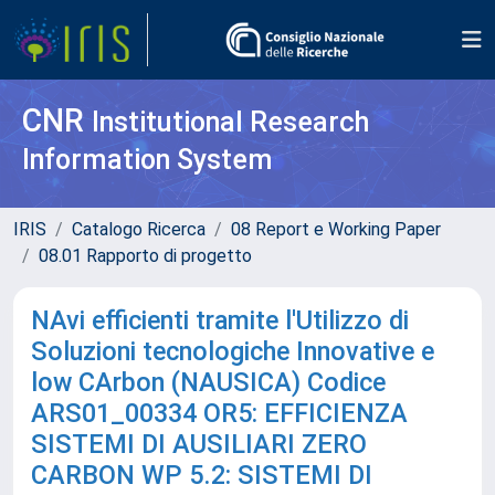
CNR
Institutional Research
Information System
IRIS
Catalogo Ricerca
08 Report e Working Paper
08.01 Rapporto di progetto
NAvi efficienti tramite l'Utilizzo di
Soluzioni tecnologiche Innovative e
low CArbon (NAUSICA) Codice
ARS01_00334 OR5: EFFICIENZA
SISTEMI DI AUSILIARI ZERO
CARBON WP 5.2: SISTEMI DI