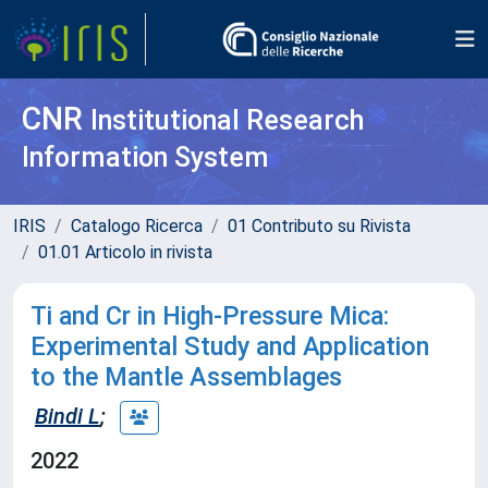
CNR
Institutional Research
Information System
IRIS
Catalogo Ricerca
01 Contributo su Rivista
01.01 Articolo in rivista
Ti and Cr in High-Pressure Mica:
Experimental Study and Application
to the Mantle Assemblages
Bindi L
;
2022