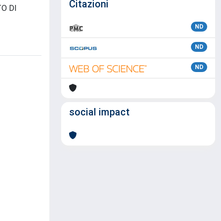
Citazioni
TO DI
ND
ND
ND
social impact