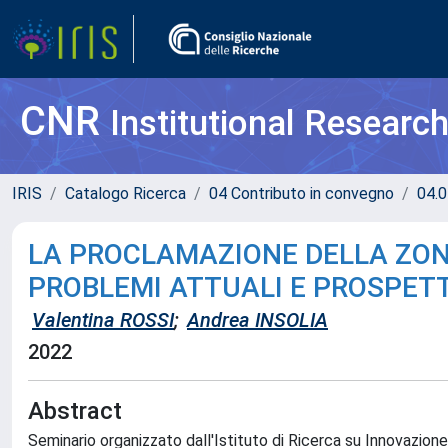
CNR
Institutional Researc
IRIS
Catalogo Ricerca
04 Contributo in convegno
04.0
LA PROCLAMAZIONE DELLA ZON
PROBLEMI ATTUALI E PROSPET
Valentina ROSSI
;
Andrea INSOLIA
2022
Abstract
Seminario organizzato dall'Istituto di Ricerca su Innovazione 