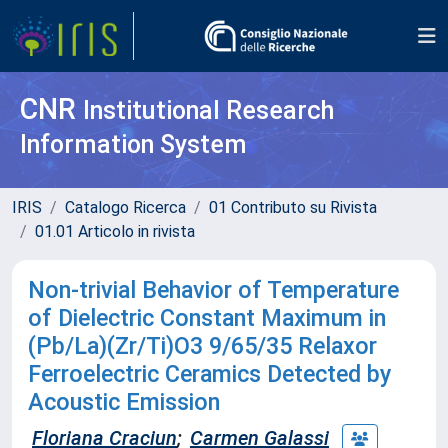
CNR
Institutional Research
Information System
IRIS
Catalogo Ricerca
01 Contributo su Rivista
01.01 Articolo in rivista
Non-trivial Behavior of Temperature
of Dielectric Constant Maximum in
(Pb/La)(Zr/Ti)O3 9/65/35 Relaxor
Ferroelectric Ceramics Detected by
Acoustic Emission
Floriana Craciun
;
Carmen Galassi