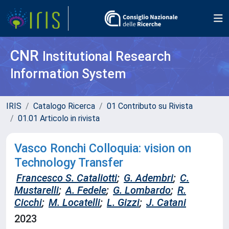
CNR
Institutional Research
Information System
IRIS
Catalogo Ricerca
01 Contributo su Rivista
01.01 Articolo in rivista
Vasco Ronchi Colloquia: vision on
Technology Transfer
Francesco S. Cataliotti
;
G. Adembri
;
C.
Mustarelli
;
A. Fedele
;
G. Lombardo
;
R.
Cicchi
;
M. Locatelli
;
L. Gizzi
;
J. Catani
2023