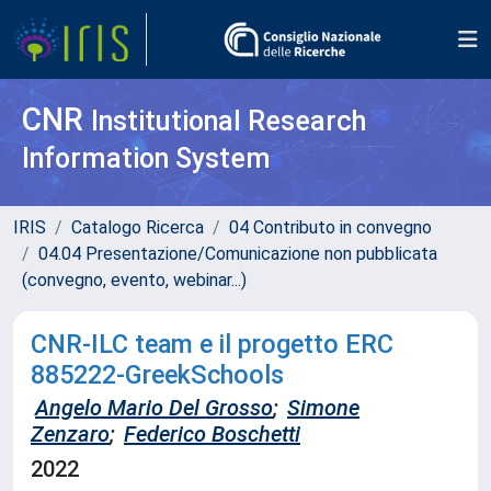
CNR
Institutional Research
Information System
IRIS
Catalogo Ricerca
04 Contributo in convegno
04.04 Presentazione/Comunicazione non pubblicata
(convegno, evento, webinar...)
CNR-ILC team e il progetto ERC
885222-GreekSchools
Angelo Mario Del Grosso
;
Simone
Zenzaro
;
Federico Boschetti
2022