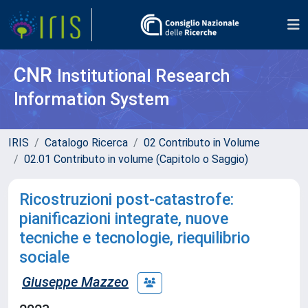
CNR
Institutional Research
Information System
IRIS
Catalogo Ricerca
02 Contributo in Volume
02.01 Contributo in volume (Capitolo o Saggio)
Ricostruzioni post-catastrofe:
pianificazioni integrate, nuove
tecniche e tecnologie, riequilibrio
sociale
Giuseppe Mazzeo