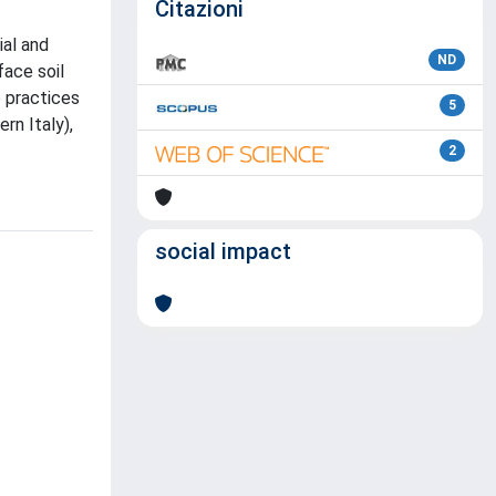
Citazioni
ial and
ND
face soil
e practices
5
rn Italy),
2
social impact