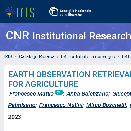
CNR
Institutional Researc
IRIS
Catalogo Ricerca
04 Contributo in convegno
04.0
EARTH OBSERVATION RETRIEVA
FOR AGRICULTURE
Francesco Mattia
;
Anna Balenzano
;
Giusep
Palmisano
;
Francesco Nutini
;
Mirco Boschetti
;
2023