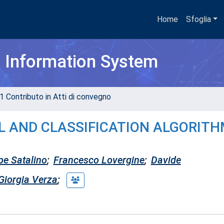
Home
Sfoglia
h Information System
1 Contributo in Atti di convegno
L AND CLASSIFICATION ALGORIT
pe Satalino
;
Francesco Lovergine
;
Davide
Giorgia Verza
;