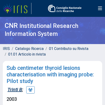
CNR
Institutional Research
Information System
IRIS
Catalogo Ricerca
01 Contributo su Rivista
01.01 Articolo in rivista
Sub centimeter thyroid lesions
characterisation with imaging probe:
Pilot study
Trinti B
;
2003