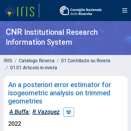
CNR
Institutional Research
Information System
IRIS
Catalogo Ricerca
01 Contributo su Rivista
01.01 Articolo in rivista
An a posteriori error estimator for
isogeometric analysis on trimmed
geometries
A Buffa
;
R Vazquez
2022