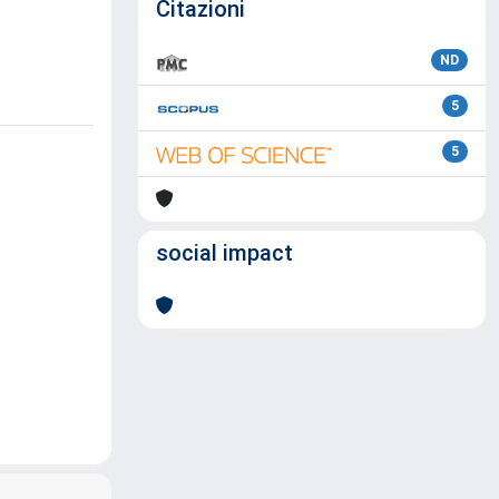
Citazioni
ND
5
5
social impact