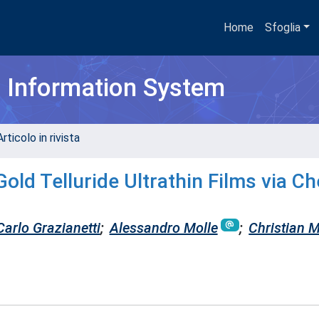
Home
Sfoglia
h Information System
rticolo in rivista
old Telluride Ultrathin Films via C
Carlo Grazianetti
;
Alessandro Molle
;
Christian M