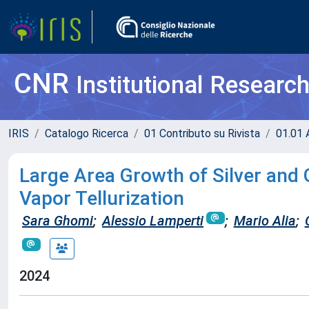
CNR
Institutional Researc
IRIS
Catalogo Ricerca
01 Contributo su Rivista
01.01 A
Large Area Growth of Silver and G
Vapor Tellurization
Sara Ghomi
;
Alessio Lamperti
;
Mario Alia
;
2024