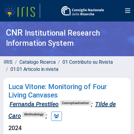
CNR
Institutional Research
Information System
IRIS
Catalogo Ricerca
01 Contributo su Rivista
01.01 Articolo in rivista
Luca Vitone: Monitoring of Four
Living Canvases
Fernanda Prestileo
;
Tilde de
Conceptualization
Caro
;
Methodology
2024