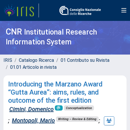
CNR
Institutional Research
Information System
IRIS
Catalogo Ricerca
01 Contributo su Rivista
01.01 Articolo in rivista
Introducing the Marzano Award
“Gutta Aurea”: aims, rules, and
outcome of the first edition
Cimini, Domenico
Conceptualization
;
Montopoli, Mario
;
Writing – Review & Editing