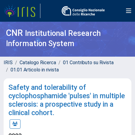
CNR
Institutional Research
Information System
IRIS
Catalogo Ricerca
01 Contributo su Rivista
01.01 Articolo in rivista
Safety and tolerability of
cyclophosphamide 'pulses' in multiple
sclerosis: a prospective study in a
clinical cohort.