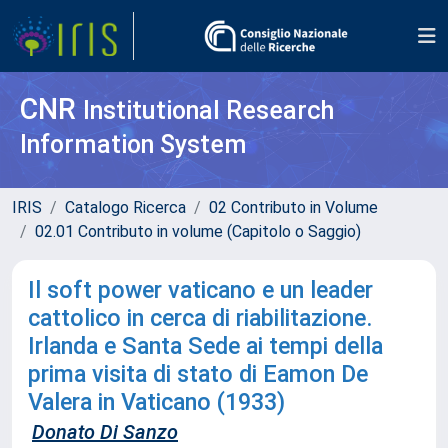
CNR
Institutional Research
Information System
IRIS
Catalogo Ricerca
02 Contributo in Volume
02.01 Contributo in volume (Capitolo o Saggio)
Il soft power vaticano e un leader
cattolico in cerca di riabilitazione.
Irlanda e Santa Sede ai tempi della
prima visita di stato di Eamon De
Valera in Vaticano (1933)
Donato Di Sanzo