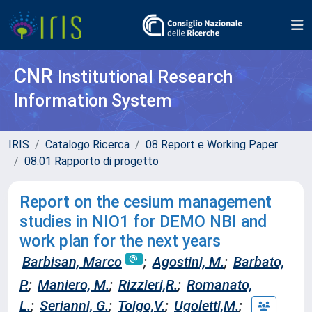
CNR
Institutional Research
Information System
IRIS
Catalogo Ricerca
08 Report e Working Paper
08.01 Rapporto di progetto
Report on the cesium management
studies in NIO1 for DEMO NBI and
work plan for the next years
Barbisan, Marco
;
Agostini, M.
;
Barbato,
P.
;
Maniero, M.
;
Rizzieri,R.
;
Romanato,
L.
;
Serianni, G.
;
Toigo,V.
;
Ugoletti,M.
;