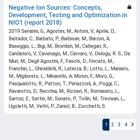
Negative Ion Sources: Concepts,
Development, Testing and Optimization in
NIO1 (report 2018)
2019 Serianni, G.; Agostini, M.; Antoni, V.; Aprile, D.;
Baltador, C.; Barbato, P.; Barbisan, M.; Barzon, A;
Baseggio, L.; Bigi, M.; Brombin, M.; Callegari, R.;
Candeloro, V.; Cavenago, M.; Cervaro, V.; Delogu, R. S.; De
Muri, M.; Degli Agostini, F.; Fasolo, D.; Fincato, M.;
Franchin, L.; Ghiraldelli, R.; Laterza, B.; Lotto, L.; Maniero,
M.; Migliorato, L.; Minarello, A; Molon, F.; Moro, G.;
Pasqualotto, R.; Patton, T.; Pimazzoni, A.; Poggi, C.;
Ravarotto, D.; Recchia, M.; Rizzieri, R.; Romanato, L.;
Sartori, E.; Sattin, M.; Sonato, P.; Tollin, M.; Trevisan, L.;
Ugoletti, M.; Veltri, P.; Zaniol, B.; Zucchetti, S.
1
2
3
4