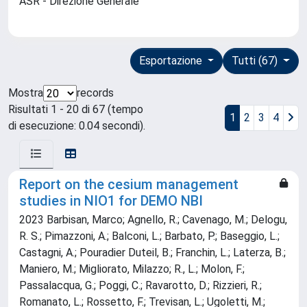
ASR - Direzione Generale
Esportazione
Tutti (67)
Mostra
records
Risultati 1 - 20 di 67 (tempo
1
2
3
4
di esecuzione: 0.04 secondi).
Report on the cesium management
studies in NIO1 for DEMO NBI
2023 Barbisan, Marco; Agnello, R.; Cavenago, M.; Delogu,
R. S.; Pimazzoni, A.; Balconi, L.; Barbato, P.; Baseggio, L.;
Castagni, A.; Pouradier Duteil, B.; Franchin, L.; Laterza, B.;
Maniero, M.; Migliorato, Milazzo; R., L.; Molon, F.;
Passalacqua, G.; Poggi, C.; Ravarotto, D.; Rizzieri, R.;
Romanato, L.; Rossetto, F.; Trevisan, L.; Ugoletti, M.;