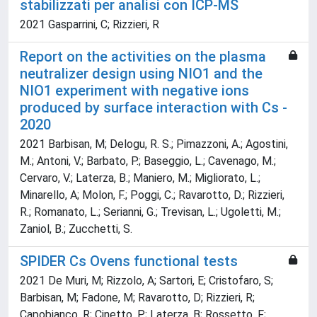
stabilizzati per analisi con ICP-MS
2021 Gasparrini, C; Rizzieri, R
Report on the activities on the plasma
neutralizer design using NIO1 and the
NIO1 experiment with negative ions
produced by surface interaction with Cs -
2020
2021 Barbisan, M; Delogu, R. S.; Pimazzoni, A.; Agostini,
M.; Antoni, V.; Barbato, P.; Baseggio, L.; Cavenago, M.;
Cervaro, V.; Laterza, B.; Maniero, M.; Migliorato, L.;
Minarello, A; Molon, F.; Poggi, C.; Ravarotto, D.; Rizzieri,
R.; Romanato, L.; Serianni, G.; Trevisan, L.; Ugoletti, M.;
Zaniol, B.; Zucchetti, S.
SPIDER Cs Ovens functional tests
2021 De Muri, M; Rizzolo, A; Sartori, E; Cristofaro, S;
Barbisan, M; Fadone, M; Ravarotto, D; Rizzieri, R;
Capobianco, R; Cinetto, P; Laterza, B; Rossetto, F;