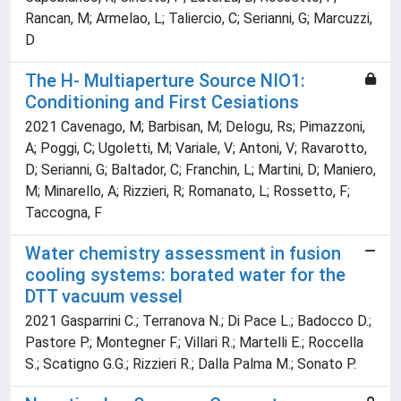
Rancan, M; Armelao, L; Taliercio, C; Serianni, G; Marcuzzi,
D
The H- Multiaperture Source NIO1:
Conditioning and First Cesiations
2021 Cavenago, M; Barbisan, M; Delogu, Rs; Pimazzoni,
A; Poggi, C; Ugoletti, M; Variale, V; Antoni, V; Ravarotto,
D; Serianni, G; Baltador, C; Franchin, L; Martini, D; Maniero,
M; Minarello, A; Rizzieri, R; Romanato, L; Rossetto, F;
Taccogna, F
Water chemistry assessment in fusion
cooling systems: borated water for the
DTT vacuum vessel
2021 Gasparrini C.; Terranova N.; Di Pace L.; Badocco D.;
Pastore P.; Montegner F.; Villari R.; Martelli E.; Roccella
S.; Scatigno G.G.; Rizzieri R.; Dalla Palma M.; Sonato P.