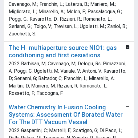
Cavenago, M.; Franchin, L.; Laterza, B.; Maniero, M.;
Migliorato, L.; Minarello, A.; Molon, F.; Passalacqua, G.;
Poggi, C.; Ravarotto, D.; Rizzieri, R.; Romanato, L.;
Serianni, G.; Toigo, V.; Trevisan, L.; Ugoletti, M.; Zaniol, B.;
Zucchetti, S.
The H- multiaperture source NIO1: gas
conditioning and first cesiations
2022 Barbisan, M; Cavenago, M; Delogu, Rs; Pimazzoni,
A; Poggi, C; Ugoletti, M; Variale, V; Antoni, V; Ravarotto,
D; Serianni, G; Baltador, C; Franchin, L; Minarello, A;
Martini, D; Maniero, M; Rizzieri, R; Romanato, L;
Rossetto, F; Taccogna, F
Water Chemistry In Fusion Cooling
Systems: Assessment Of Borated Water
For The DTT Vacuum Vessel
2022 Gasparrini, C; Martelli, E; Scatigno, G; Di Pace, L;
Dalla Palma, M; Terranova, N; Sonato, P; Rizzieri, R;