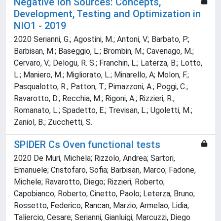
Negative Ion Sources: Concepts,
Development, Testing and Optimization in
NIO1 - 2019
2020 Serianni, G.; Agostini, M.; Antoni, V.; Barbato, P.;
Barbisan, M.; Baseggio, L.; Brombin, M.; Cavenago, M.;
Cervaro, V.; Delogu, R. S.; Franchin, L.; Laterza, B.; Lotto,
L.; Maniero, M.; Migliorato, L.; Minarello, A; Molon, F.;
Pasqualotto, R.; Patton, T.; Pimazzoni, A.; Poggi, C.;
Ravarotto, D.; Recchia, M.; Rigoni, A.; Rizzieri, R.;
Romanato, L.; Spadetto, E.; Trevisan, L.; Ugoletti, M.;
Zaniol, B.; Zucchetti, S.
SPIDER Cs Oven functional tests
2020 De Muri, Michela; Rizzolo, Andrea; Sartori,
Emanuele; Cristofaro, Sofia; Barbisan, Marco; Fadone,
Michele; Ravarotto, Diego; Rizzieri, Roberto;
Capobianco, Roberto; Cinetto, Paolo; Leterza, Bruno;
Rossetto, Federico; Rancan, Marzio; Armelao, Lidia;
Taliercio, Cesare; Serianni, Gianluigi; Marcuzzi, Diego