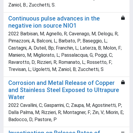
Zaniol, B.; Zucchetti, S.
Continuous pulse advances in the
negative ion source NIO1
2022 Barbisan, M; Agnello, R; Cavenago, M; Delogu, R;
Pimazzoni, A; Balconi, L; Barbato, P; Baseggio, L;
Castagni, A; Duteil, Bp; Franchin, L; Laterza, B; Molon, F;
Maniero, M; Migliorato, L; Passalacqua, G; Poggi, C;
Ravarotto, D; Rizzieri, R; Romanato, L; Rossetto, F;
Trevisan, L; Ugoletti, M; Zaniol, B; Zucchetti, S
Corrosion and Metal Release of Copper
and Stainless Steel Exposed to Ultrapure
Water
2022 Cavallini, C; Gasparrini, C; Zaupa, M; Agostinetti, P;
Dalla Palma, M; Rizzieri, R; Montagner, F; Zin, V; Miorin, E;
Badocco, D; Pastore, P