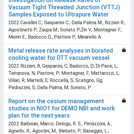
Investigation on Release Rates of
Vacuum Tight Threaded Junction (VTTJ)
Samples Exposed to Ultrapure Water
2022 Cavallini C.; Gasparrini C.; Dalla Palma M.; Rizzieri R.;
Agostinetti P.; Zaupa M.; Sonato P.;Zin V.; Montagner F.;
Miorin E.; Badocco D.; Pastore P.; Minarello A.
Metal release rate analyses in borated
cooling water for DTT vacuum vessel
2022 Rizzieri, R; Gasparrini, C; Badocco, D; Di Pace, L;
Terranova, N; Pastore, P; Montagner, F; Mattarozzi, L;
Villari, R; Martelli, E; Roccella, S; Scatigno, Gg;
Pedrazzini, S; Dalla Palma, M; Sonato, P
Report on the cesium management
studies in NIO1 for DEMO NBI and work
plan for the next years
2022 Barbisan, Marco; Delogu, R. S.; Pimazzoni, A.;
Agnello, R.; Agostini, M.; Barbato, P.; Baseggio, L.;