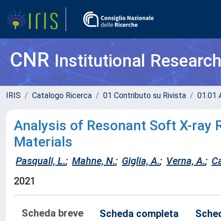
CNR
Institutional Researc
IRIS
Catalogo Ricerca
01 Contributo su Rivista
01.01 A
Analysis of Resonant Soft X-ray R
Materials
Pasquali, L.
;
Mahne, N.
;
Giglia, A.
;
Verna, A.
;
Ca
2021
Scheda breve
Scheda completa
Sched