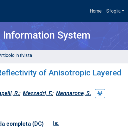
Home
Sfoglia
h Information System
rticolo in rivista
eflectivity of Anisotropic Layered
pelli, R.
;
Mezzadri, F.
;
Nannarone, S.
a completa (DC)