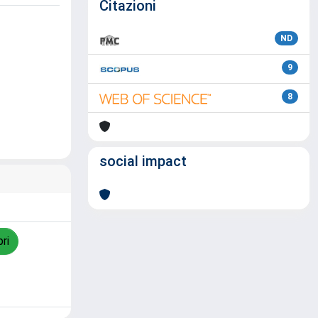
Citazioni
ND
9
8
social impact
ri