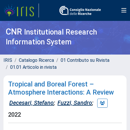
CNR
Institutional Research
Information System
IRIS
Catalogo Ricerca
01 Contributo su Rivista
01.01 Articolo in rivista
Tropical and Boreal Forest –
Atmosphere Interactions: A Review
Decesari, Stefano
;
Fuzzi, Sandro
;
2022