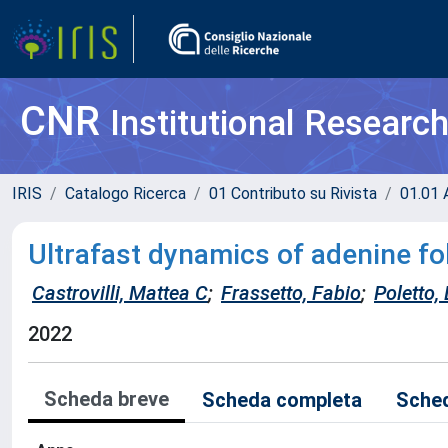
CNR
Institutional Researc
IRIS
Catalogo Ricerca
01 Contributo su Rivista
01.01 A
Ultrafast dynamics of adenine fo
Castrovilli, Mattea C
;
Frassetto, Fabio
;
Poletto,
2022
Scheda breve
Scheda completa
Sched