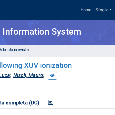
Home
Sfoglia
h Information System
rticolo in rivista
llowing XUV ionization
 Luca
;
Nisoli, Mauro
;
a completa (DC)