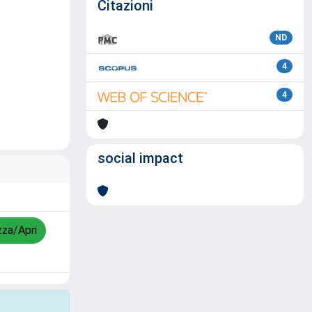
Citazioni
ND
4
4
social impact
zza/Apri