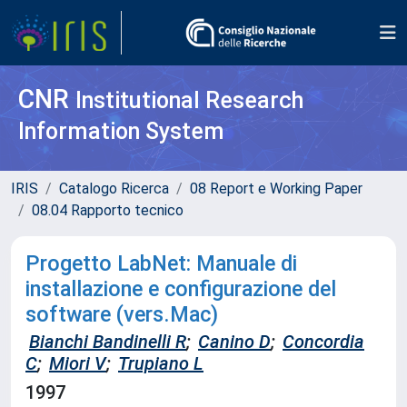
CNR
Institutional Research
Information System
IRIS
Catalogo Ricerca
08 Report e Working Paper
08.04 Rapporto tecnico
Progetto LabNet: Manuale di
installazione e configurazione del
software (vers.Mac)
Bianchi Bandinelli R
;
Canino D
;
Concordia
C
;
Miori V
;
Trupiano L
1997