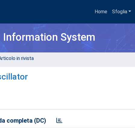
Home
Sfoglia
h Information System
rticolo in rivista
cillator
a completa (DC)