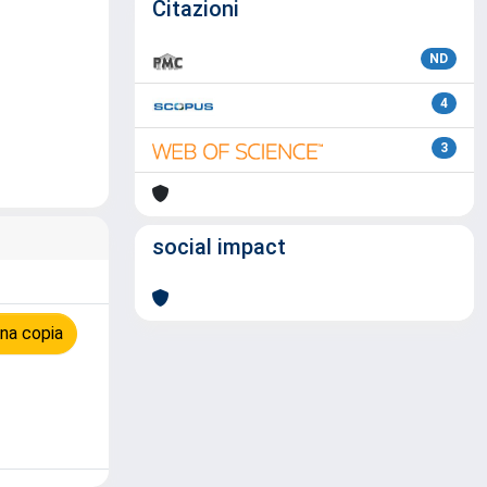
Citazioni
ND
4
3
social impact
na copia