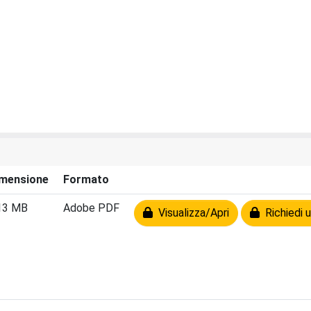
mensione
Formato
13 MB
Adobe PDF
Visualizza/Apri
Richiedi u