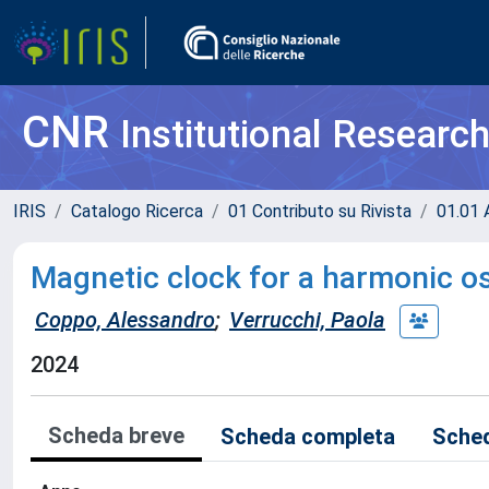
CNR
Institutional Researc
IRIS
Catalogo Ricerca
01 Contributo su Rivista
01.01 A
Magnetic clock for a harmonic os
Coppo, Alessandro
;
Verrucchi, Paola
2024
Scheda breve
Scheda completa
Sched