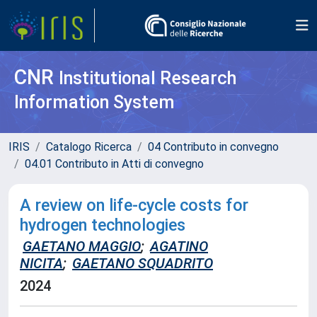
CNR
Institutional Research
Information System
IRIS
Catalogo Ricerca
04 Contributo in convegno
04.01 Contributo in Atti di convegno
A review on life-cycle costs for
hydrogen technologies
GAETANO MAGGIO
;
AGATINO
NICITA
;
GAETANO SQUADRITO
2024