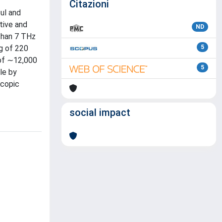
Citazioni
ul and
tive and
ND
 than 7 THz
g of 220
5
 of ∼12,000
5
le by
scopic
social impact