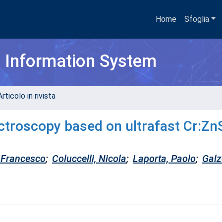
Home
Sfoglia
h Information System
rticolo in rivista
ctroscopy based on ultrafast Cr:Zn
 Francesco
;
Coluccelli, Nicola
;
Laporta, Paolo
;
Galz