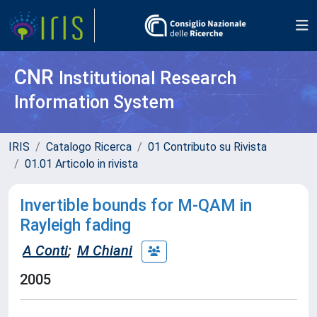
CNR
Institutional Research
Information System
IRIS
Catalogo Ricerca
01 Contributo su Rivista
01.01 Articolo in rivista
Invertible bounds for M-QAM in
Rayleigh fading
A Conti
;
M Chiani
2005