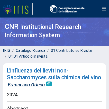
CNR
Institutional Research
Information System
IRIS
Catalogo Ricerca
01 Contributo su Rivista
01.01 Articolo in rivista
L'influenza dei lieviti non-
Saccharomyces sulla chimica del vino
Francesco Grieco
2024
Abstract