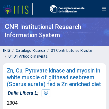
CNR
Institutional Research
Information System
IRIS
Catalogo Ricerca
01 Contributo su Rivista
01.01 Articolo in rivista
Zn, Cu, Pyruvate kinase and myosin in
white muscle of gilthead seabream
(Sparus aurata) fed a Zn enriched diet
Dalla Libera L
;
2004